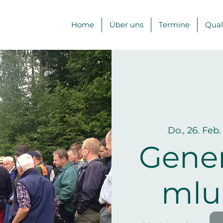
Home
Über uns
Termine
Qual
Do., 26. Feb.
Gene
mlu