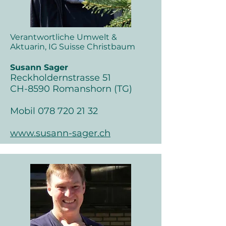
Verantwortliche Umwelt &
Aktuarin,
IG Suisse Christbaum
Susann Sager
Reckholder
n
strasse 51
CH-8590 Romanshorn (TG)
Mobil
078 720 21 32
www.susann-sager.ch