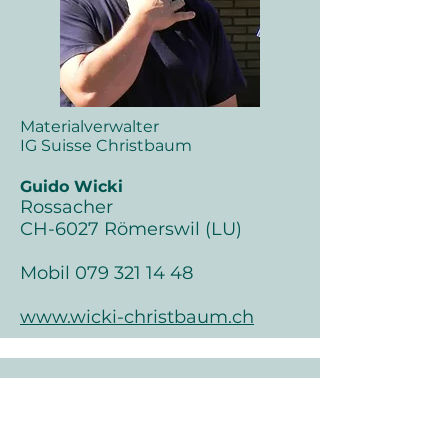
Materialverwalter
IG Suisse C
hristbaum
Guido Wicki
Rossacher
CH-6027 Römerswil (LU)
Mobil
079 321 14 48
www.wicki-christbaum.ch