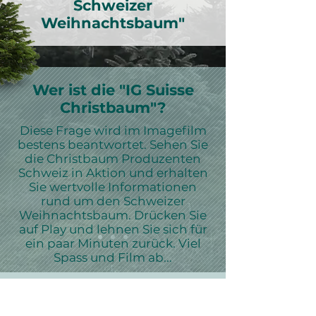
Schweizer
Weihnachtsbaum"
Wer ist die "IG Suisse
Christbaum"?
Diese Frage wird im Imagefilm
bestens beantwortet. Sehen Sie
die Christbaum Produzenten
Schweiz in Aktion und erhalten
Sie wertvolle Informationen
rund um den Schweizer
Weihnachtsbaum. Drücken Sie
auf Play und lehnen Sie sich für
ein paar Minuten zurück. Viel
Spass und Film ab...