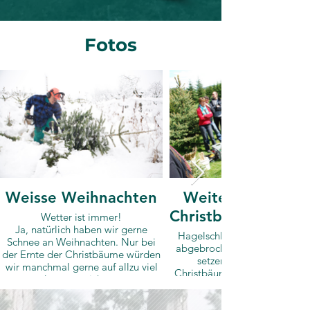
Fotos
Weisse Weihnachten
Weiterbildung d
Christbaumproduz
Wetter ist immer!
Ja, natürlich haben wir gerne
Hagelschlag, Frostschäden o
Schnee an Weihnachten. Nur bei
abgebrochene Spitzen durch 
der Ernte der Christbäume würden
setzende Vögel machen
wir manchmal gerne auf allzu viel
Christbäume unansehnlich. D
davon verzichten.
Schnitt- und Korrekturmassn
können sie wieder zu